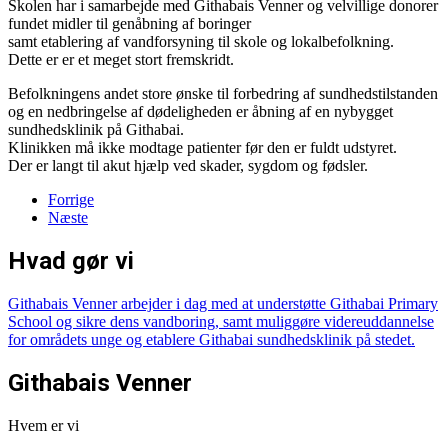
Skolen har i samarbejde med Githabais Venner og velvillige donorer
fundet midler til genåbning af boringer
samt etablering af vandforsyning til skole og lokalbefolkning.
Dette er er et meget stort fremskridt.
Befolkningens andet store ønske til forbedring af sundhedstilstanden
og en nedbringelse af dødeligheden er åbning af en nybygget
sundhedsklinik på Githabai.
Klinikken må ikke modtage patienter før den er fuldt udstyret.
Der er langt til akut hjælp ved skader, sygdom og fødsler.
Forrige
Næste
Hvad gør vi
Githabais Venner arbejder i dag med at understøtte Githabai Primary
School og sikre dens vandboring, samt muliggøre videreuddannelse
for områdets unge og etablere Githabai sundhedsklinik på stedet.
Githabais Venner
Hvem er vi