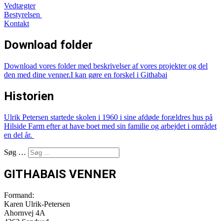
Vedtægter
Bestyrelsen
Kontakt
Download folder
Download vores
folder med beskrivelser af vores projekter
og del
den med dine venner.
I kan gøre en forskel i Githabai
Historien
Ulrik Petersen startede skolen i 1960 i sine afdøde forældres hus på
Hilside Farm efter at have boet med sin familie og arbejdet i området
en del år.
Søg …
GITHABAIS VENNER
Formand:
Karen Ulrik-Petersen
Ahornvej 4A