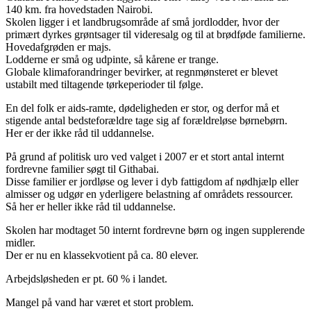
140 km. fra hovedstaden Nairobi.
Skolen ligger i et landbrugsområde af små jordlodder,
hvor der
primært dyrkes grøntsager til videresalg og til at brødføde familierne.
Hovedafgrøden er majs.
Lodderne er små og udpinte, så kårene er trange.
Globale klimaforandringer bevirker, at regnmønsteret er blevet
ustabilt med tiltagende tørkeperioder til følge.
En del folk er aids-ramte, dødeligheden er stor, og derfor må et
stigende antal bedsteforældre tage sig af forældreløse børnebørn.
Her er der ikke råd til uddannelse.
På grund af politisk uro ved valget i 2007 er et stort antal internt
fordrevne familier søgt til Githabai.
Disse familier er jordløse og lever i dyb fattigdom af nødhjælp eller
almisser og udgør en yderligere belastning af områdets ressourcer.
Så her er heller ikke råd til uddannelse.
Skolen har modtaget 50 internt fordrevne børn og ingen supplerende
midler.
Der er nu en klassekvotient på ca. 80 elever.
Arbejdsløsheden er pt. 60 % i landet.
Mangel på vand har været et stort problem.