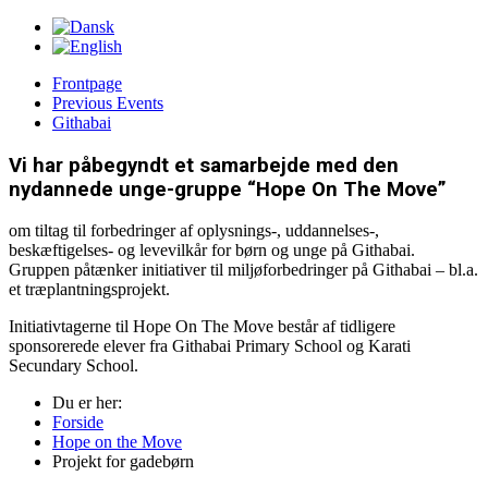
Frontpage
Previous Events
Githabai
Vi har påbegyndt et samarbejde med den
nydannede unge-gruppe “Hope On The Move”
om tiltag til forbedringer af oplysnings-, uddannelses-,
beskæftigelses- og levevilkår for børn og unge på Githabai.
Gruppen påtænker initiativer til miljøforbedringer på Githabai – bl.a.
et træplantningsprojekt.
Initiativtagerne til Hope On The Move består af tidligere
sponsorerede elever fra Githabai Primary School og Karati
Secundary School.
Du er her:
Forside
Hope on the Move
Projekt for gadebørn