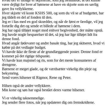
Hvad der er tilbage er skjorterne, som jeg besluttede, at det kunne
være dejligt for hver af børnene at have en skjorte som en særlig
gave fra vellykkerne.
Hver skjorte vil koste KSHS 500, og som du vil se af budgettet, har
jeg tildelt en del af fonden til den.
Jeg er i lias med en god skrædder, og når de først er færdige, vil jeg
fortælle dig det og sende et billede af børnene i dem.
Jeg har også tilføjet noget mod enhver begivenhed, der måtte opstå.
Jeg havde nogle besparelser til det, så jeg har lige tilføjet lidt fra
denne fond.
Hvad angår fødevarer og andre basale ting, har jeg skitseret, hvad vi
købte på det vedlagte budget.
Vi havde ikke de fleste af de grundlæggende poster. Denne fond er
kommet på det rigtige tidspunkt.
Vi havde kun majsmel og ris, som for det meste konsumeres af
drengene.
Børnene er meget glade, og de værdsætter virkelig din pleje og
bekymring.
Send vores hilsener til Rigmor, Rene og Peter.
Hilsen også de andre vellykkere.
Min kone og søn har også bestået deres varme hilsener.
Vi er virkelig taknemmelige.
Jeg sender flere fotos, når jeg opdaterer dig om fremskridtene.