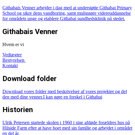
Githabais Venner arbejder i dag med at understøtte Githabai Primary
School og sikre dens vandboring, samt muliggøre videreuddannelse
for områdets unge og etablere Githabai sundhedsklinik på stedet.
Githabais Venner
Hvem er vi
Vedtægter
Bestyrelsen
Kontakt
Download folder
Download vores
folder med beskrivelser af vores projekter
og del
den med dine venner.
I kan gøre en forskel i Githabai
Historien
Ulrik Petersen startede skolen i 1960 i sine afdøde forældres hus på
Hilside Farm efter at have boet med sin familie og arbejdet i området
en del år.