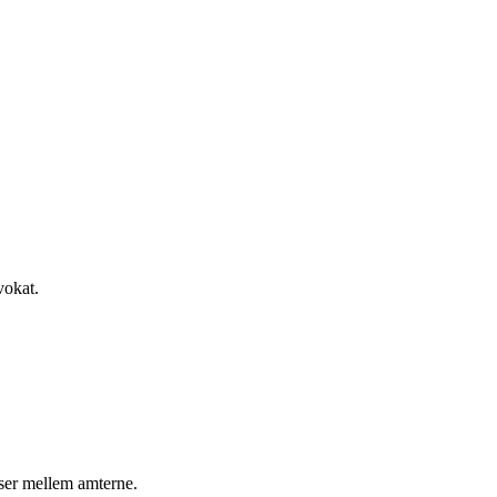
vokat.
lser mellem amterne.