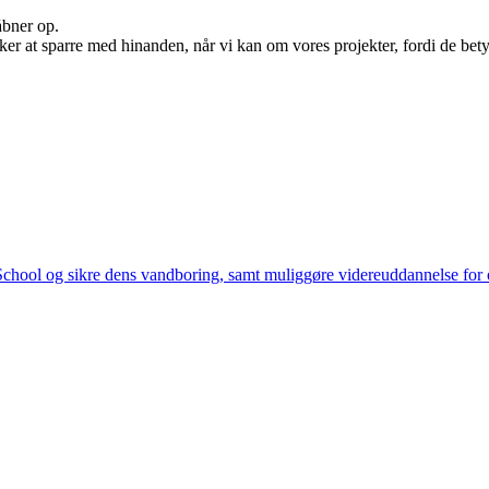
åbner op.
sker at sparre med hinanden, når vi kan om vores projekter, fordi de bet
School og sikre dens vandboring, samt muliggøre videreuddannelse for 