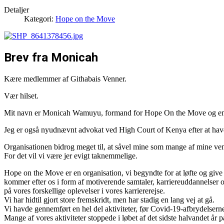
Detaljer
Kategori:
Hope on the Move
Brev fra Monicah
Kære medlemmer af Githabais Venner.
Vær hilset.
Mit navn er Monicah Wamuyu, formand for Hope On the Move og en de
Jeg er også nyudnævnt advokat ved High Court of Kenya efter at have 
Organisationen bidrog meget til, at såvel mine som mange af mine ven
For det vil vi være jer evigt taknemmelige.
Hope on the Move er en organisation, vi begyndte for at løfte og give 
kommer efter os i form af motiverende samtaler, karriereuddannelser 
på vores forskellige oplevelser i vores karriererejse.
Vi har hidtil gjort store fremskridt, men har stadig en lang vej at gå.
Vi havde gennemført en hel del aktiviteter, før Covid-19-afbrydelsern
Mange af vores aktiviteter stoppede i løbet af det sidste halvandet 