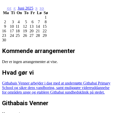
<<
<
Juni 2025
>
>>
Ma
Ti
On
To
Fr
Lø
Sø
1
2
3
4
5
6
7
8
9
10
11
12
13
14
15
16
17
18
19
20
21
22
23
24
25
26
27
28
29
30
Kommende arrangementer
Der er ingen arrangementer at vise.
Hvad gør vi
Githabais Venner arbejder i dag med at understøtte Githabai Primary
School og sikre dens vandboring, samt muliggøre videreuddannelse
for områdets unge og etablere Githabai sundhedsklinik på stedet.
Githabais Venner