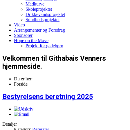
Madkurve
Skoleprojektet
Drikkevandsprojektet
Sundhedsprojektet
Video
Arrangementer og Foredrag
Sponsorer
Hope on the Move
Projekt for gadebørn
Velkommen til Githabais Venners
hjemmeside.
Du er her:
Forside
Bestyrelsens beretning 2025
Detaljer
Kategori:
Referater