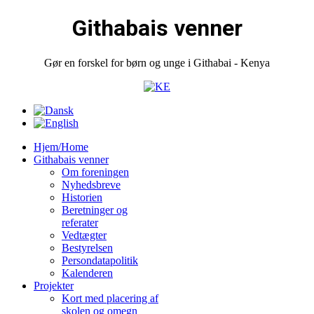
Githabais venner
Gør en forskel for børn og unge i Githabai - Kenya
Hjem/Home
Githabais venner
Om foreningen
Nyhedsbreve
Historien
Beretninger og
referater
Vedtægter
Bestyrelsen
Persondatapolitik
Kalenderen
Projekter
Kort med placering af
skolen og omegn