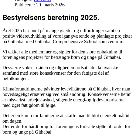
Publiceret: 29. marts 2026
Bestyrelsens beretning 2025.
Året 2025 har budt på mange glæder og udfordringer samt en
positiv videreudvikling af vore igangværende og planlagte projekter
på Githabai med Githabai Comprehensive School som centrum.
Vi takker alle medlemmer og støtter for den store opbakning til
foreningens projekter for betrængte børn og unge på Githabai.
Desværre vokser nøden og uligheden fortsat i det kenyanske
samfund med store konsekvenser for den fattigste del af
befolkningen.
Klimaforandringerne påvirker levevilkårene på Githabai, hvor man
hovedsageligt ernærer sig ved smålandbrug. Konsekvenserne heraf
er misvækst, arbejdsløshed, stigende energi-og fødevarepriserne
med øget fattigdom til følge.
Det er en kamp for familierne at skaffe mad til blot et enkelt måltid
om dagen.
Der er derfor hårdt brug for foreningens fortsatte støtte til fordel for
børn og unge på Githabai.